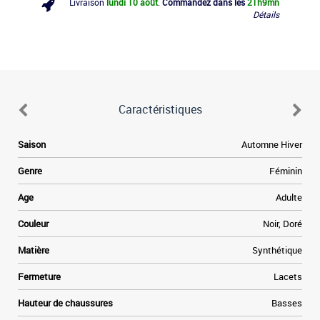
Livraison
lundi 10 août
.
Commandez dans les
21h
9mn
Détails
Caractéristiques
Saison
Automne Hiver
Genre
Féminin
Age
Adulte
Couleur
Noir, Doré
Matière
Synthétique
Fermeture
Lacets
Hauteur de chaussures
Basses