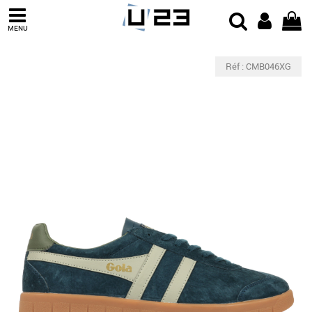
MENU
Réf : CMB046XG