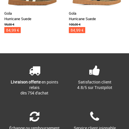
Gola
Gola
Hurricane Suede
Hurricane Suede
95,00 €
100,00 €
84,99 €
84,99 €
Livraison offerte
en points
Satisfaction client
relais
4.8/5 sur Trustpilot
dès 75€ d'achat
Échange ou remboursement
Service client joignable