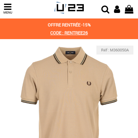
MENU
OFFRE RENTRÉE -15%
CODE : RENTREE26
Réf : M360050A