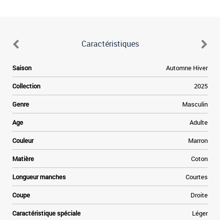
Caractéristiques
d
Saison
Automne Hiver
n
Collection
2025
é
e
Genre
Masculin
e
x
Age
Adulte
l
x
Couleur
Marron
s
Matière
Coton
d
a
Longueur manches
Courtes
e
n
Coupe
Droite
e
s
Caractéristique spéciale
Léger
s