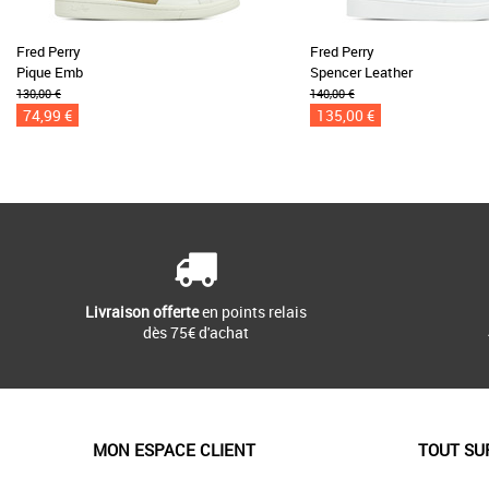
Fred Perry
Fred Perry
Pique Emb
Spencer Leather
130,00 €
140,00 €
74,99 €
135,00 €
Livraison offerte
en points relais
dès 75€ d'achat
MON ESPACE CLIENT
TOUT SU