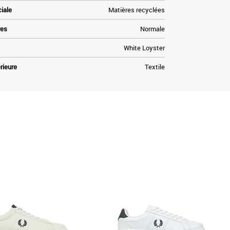
ciale
Matières recyclées
res
Normale
White Loyster
rieure
Textile