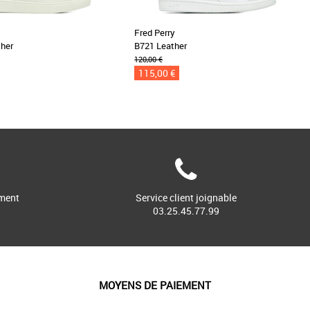
Fred Perry
ther
B721 Leather
120,00 €
115,00 €
ment
Service client joignable
03.25.45.77.99
MOYENS DE PAIEMENT