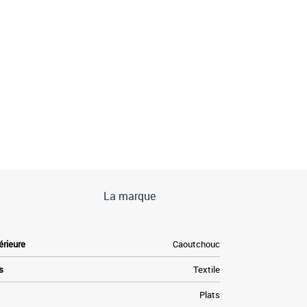
La marque
érieure
Caoutchouc
s
Textile
Plats