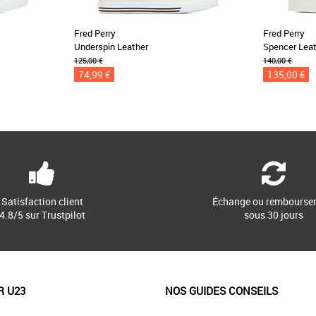
Fred Perry
Fred Perry
Underspin Leather
Spencer Lea
125,00 €
140,00 €
74,99 €
135,00 €
Satisfaction client
Échange ou rembourse
4.8/5 sur Trustpilot
sous 30 jours
R U23
NOS GUIDES CONSEILS