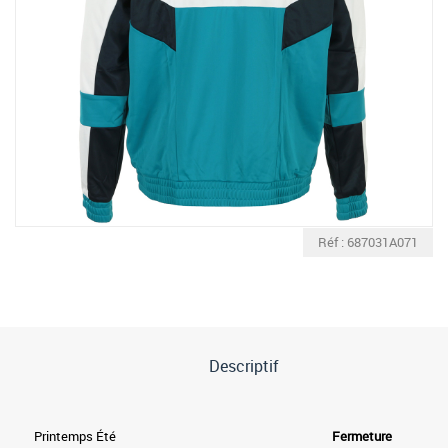
Réf : 687031A071
Descriptif
Printemps Été
Fermeture