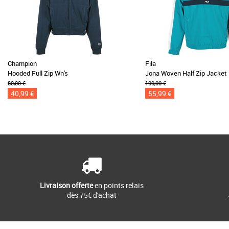
Champion
Fila
Hooded Full Zip Wn's
Jona Woven Half Zip Jacket
80,00 €
100,00 €
40,99 €
55,99 €
Livraison offerte
en points relais
dès 75€ d'achat