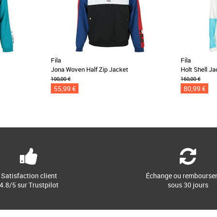
Fila
Fila
Jona Woven Half Zip Jacket
Holt Shell J
100,00 €
160,00 €
55,99 €
80,99 €
Satisfaction client
Échange ou rembourse
4.8/5 sur Trustpilot
sous 30 jours