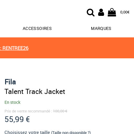
0,00€
ACCESSOIRES
MARQUES
: RENTREE26
Fila
Talent Track Jacket
En stock
Prix de vente recommandé :
100,00 €
55,99 €
Choisissez votre taille
(Taille non disponible ?)