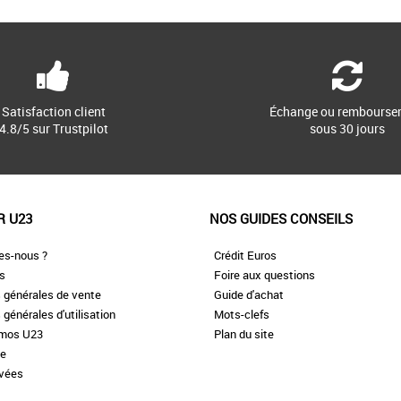
Satisfaction client
Échange ou rembourse
4.8/5 sur Trustpilot
sous 30 jours
R U23
NOS GUIDES CONSEILS
es-nous ?
Crédit Euros
es
Foire aux questions
 générales de vente
Guide d'achat
 générales d'utilisation
Mots-clefs
omos U23
Plan du site
te
ivées