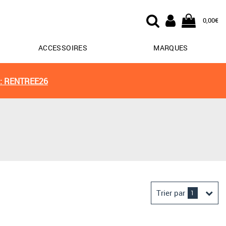
0,00€
ACCESSOIRES
MARQUES
: RENTREE26
Trier par
1
Derniers arrivages