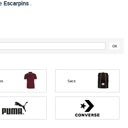
ie
Escarpins
.
Prix croissant
Prix décroissant
Meilleures remises
os
Sacs