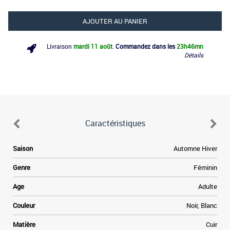
AJOUTER AU PANIER
Livraison
mardi 11 août
.
Commandez dans les
23h
46mn
Détails
Caractéristiques
e
Saison
Automne Hiver
n
e
Genre
Féminin
.
t
Age
Adulte
e
à
Couleur
Noir, Blanc
e
r
Matière
Cuir