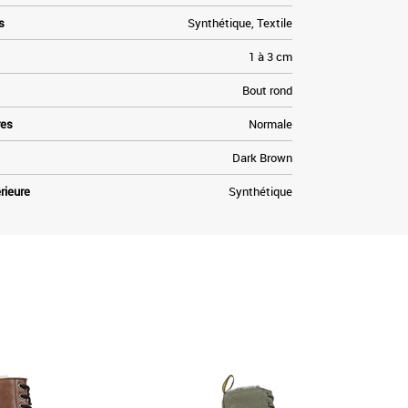
s
Synthétique, Textile
1 à 3 cm
Bout rond
res
Normale
Dark Brown
rieure
Synthétique