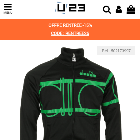
MENU
OFFRE RENTRÉE -15%
CODE : RENTREE26
Réf : 502173997