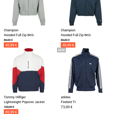
Champion
Champion
Hooded Full Zip Wn's
Hooded Full Zip Wn's
80,00 €
80,00 €
40,99 €
40,99 €
Tommy Hilfiger
adidas
Lightweight Popover Jacket
Firebird Tt
73,00 €
160,00 €
80,99 €