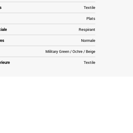
s
Textile
Plats
ciale
Respirant
res
Normale
Military Green / Ochre / Beige
rieure
Textile