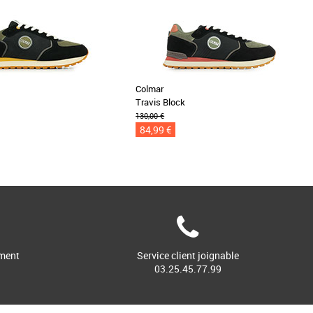
Colmar
Travis Block
130,00 €
84,99 €
ment
Service client joignable
03.25.45.77.99