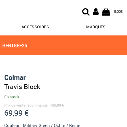
0,00€
ACCESSOIRES
MARQUES
: RENTREE26
Colmar
Travis Block
En stock
Prix de vente recommandé :
130,00 €
69,99 €
Couleur :
Military Green / Ochre / Beige