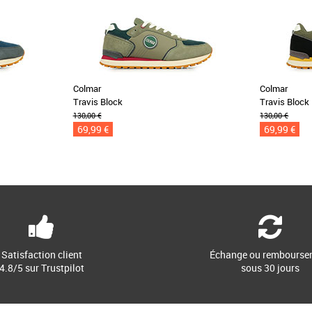
Colmar
Colmar
Travis Block
Travis Block
130,00 €
130,00 €
69,99 €
69,99 €
Satisfaction client
Échange ou rembourse
4.8/5 sur Trustpilot
sous 30 jours