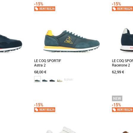
LE COQ SPORTIF
LE COQ SPO
Astra 2
Racerone 2
68,00 €
62,99 €
& plus
41
42
43
44
45
46
47
41
42
42.5
Chaussures le coq sportif
Chaussures l
tro-Running revisité
L'Astra_2 incarne le look rétro-Running revisité
Découvrez le
otée d'une semelle
pour un style moderne. Dotée d'une semelle
baskets au d
die-cut [...]
pour une [...]