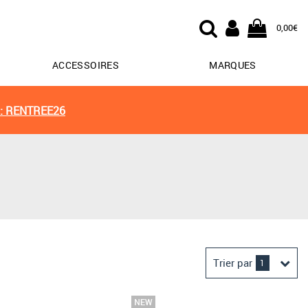
0,00€
ACCESSOIRES
MARQUES
: RENTREE26
Trier par
1
Derniers arrivages