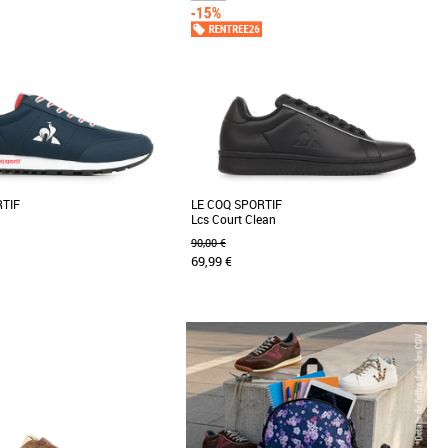
Prix croissant
Prix décroissant
Meilleures remises
RTIF
LE COQ SPORTIF
Lcs Court Clean
90,00 €
69,99 €
43
44
45
46
47
41
47
e coq sportif
Chaussures le coq sportif
s Le Coq Sportif Racerone 2, des
Découvrez la Lcs Court Clean de Le Coq
esign moderne et épuré, idéales
Sportif, une basket masculine alliant élégance
et confort pour [...]