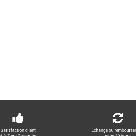
Le Coq Sportif, une
e et confort pour
Satisfaction client
Échange ou rembourse
4.8/5 sur Trustpilot
sous 30 jours