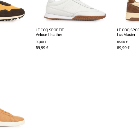
LE COQ SPORTIF
LE COQ SPO
Veloce I Leather
Lcs Master
90,00 €
85,00 €
59,99 €
59,99 €
42
45
46
47
40
41
42
4
Chaussures le coq sportif
Chaussures l
f Astra 2 incarnent
Découvrez la basket Le Coq Sportif Veloce I
Découvrez l
 style, confort et
Leather, un modèle alliant élégance et confort
Master, une 
pour un [...]
intemporelle [.