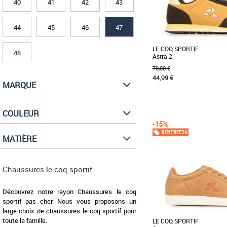
40
41
42
43
44
45
46
47
LE COQ SPORTIF
48
Astra 2
70,00 €
44,99 €
MARQUE
42
43
44
45
46
47
COULEUR
Chaussures le coq sportif
Les baskets Le Coq Sporti
l'alliance parfaite entre
MATIÈRE
légèreté. [...]
Chaussures le coq sportif
Découvrez notre rayon Chaussures le coq
sportif pas cher. Nous vous proposons un
large choix de chaussures le coq sportif pour
toute la famille.
LE COQ SPORTIF