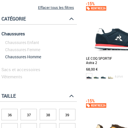
Effacer tous les filtres
CATÉGORIE
Chaussures
Chaussures Enfant
Chaussures Femme
Chaussures Homme
LE COQ SPORTIF
Astra 2
Sacs et accessoires
68,00 €
Vêtements
& plus
41
42
43
44
45
46
47
TAILLE
Chaussures le coq sportif
L'Astra 2 incarne le look ré
pour un style moderne. D
die-cut [...]
36
37
38
39