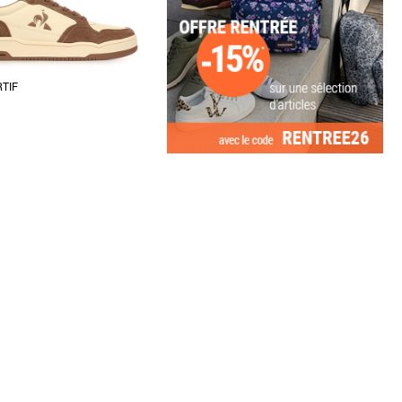
RTIF
3
44
46
47
e coq sportif
es baskets Le Coq Sportif LCS
alliance parfaite entre élégance
..]