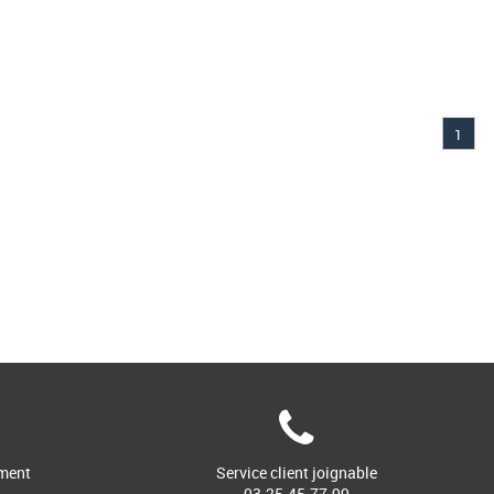
1
ment
Service client joignable
03.25.45.77.99