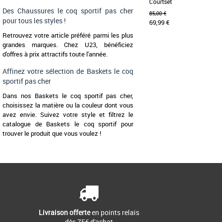
Courtset
Des Chaussures le coq sportif pas cher
85,00 €
pour tous les styles !
69,99 €
Retrouvez votre article préféré parmi les plus
grandes marques. Chez U23, bénéficiez
41
42
43
44
47
48
d'offres à prix attractifs toute l'année.
Chaussures le coq sportif
Affinez votre sélection de Baskets le coq
Découvrez la Courtset de 
sportif pas cher
basket alliant éléganc
accompagner vos [...]
Dans nos Baskets le coq sportif pas cher,
choisissez la matière ou la couleur dont vous
avez envie. Suivez votre style et filtrez le
catalogue de Baskets le coq sportif pour
trouver le produit que vous voulez !
Livraison offerte
en points relais
dès 75€ d'achat