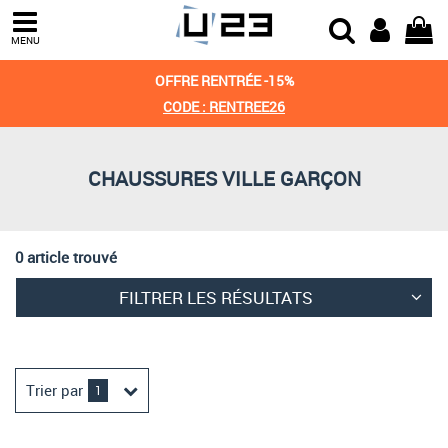
Trier par
MENU
Derniers arrivages
OFFRE RENTRÉE -15%
Prix croissant
CODE : RENTREE26
Prix décroissant
CHAUSSURES VILLE GARÇON
Meilleures remises
0 article trouvé
FILTRER LES RÉSULTATS
Trier par
1