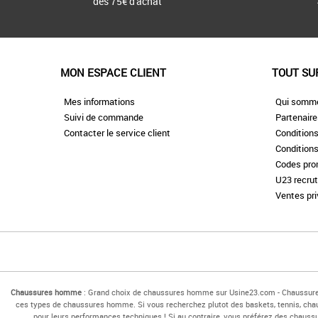
dès 75€ d'achat
MON ESPACE CLIENT
TOUT SU
Mes informations
Qui somm
Suivi de commande
Partenair
Contacter le service client
Conditions
Conditions
Codes pr
U23 recru
Ventes pr
Chaussures homme
: Grand choix de chaussures homme sur Usine23.com - Chaussu
ces types de chaussures homme. Si vous recherchez plutot des baskets, tennis, cha
pour leurs performances techniques ! Si au contraire, vous préférez des cha