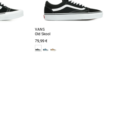
VANS
Old Skool
79,99 €
44
Chaussures homme vans
odèle réédité des
Retrouvez le modèle 'Old Skool' de Vans ! Il
haussures de skate
s'agit de la première chaussure de skate Vans
ornée [...]