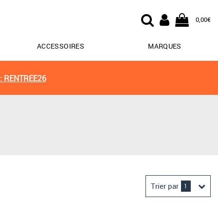
0,00€
ACCESSOIRES
MARQUES
: RENTREE26
Trier par
1
Derniers arrivages