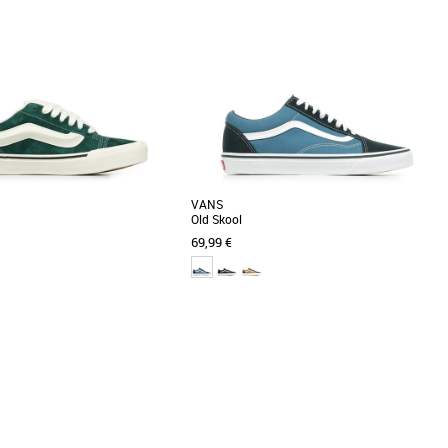
Prix croissant
Prix décroissant
Meilleures remises
VANS
Old Skool
69,99 €
41
43
44
 homme vans
Chaussures homme vans
 inspirées des années 90, ces
Retrouvez le modèle 'Old Skool' de Vans ! Il
out en volume affichent un look
s'agit de la première chaussure de skate Vans
 Les [...]
ornée [...]