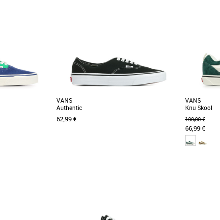
VANS
VANS
Authentic
Knu Skool
62,99 €
100,00 €
66,99 €
37
40
41
44
40
42
44
Chaussures homme vans
Chaussures
entic, des baskets
Retrouvez l'incontournable modèle 'Authentic'
Directement
. Conçues pour les
de Vans ! Créées en 1966, ces baskets sont
chaussures t
restées [...]
contemporain.