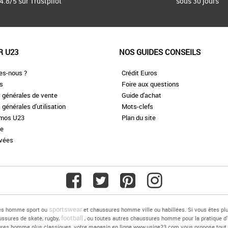
4.8/5 sur Trustpilot
sous 30 jours
R U23
NOS GUIDES CONSEILS
es-nous ?
Crédit Euros
es
Foire aux questions
 générales de vente
Guide d'achat
 générales d'utilisation
Mots-clefs
omos U23
Plan du site
te
ivées
sportswear
res homme sport ou
et chaussures homme ville ou habillées. Si vous êtes 
football
ussures de skate, rugby,
, ou toutes autres chaussures homme pour la pratique d
ussures homme plus classiques, votre magasin en ligne www.usine23.com vous propose to