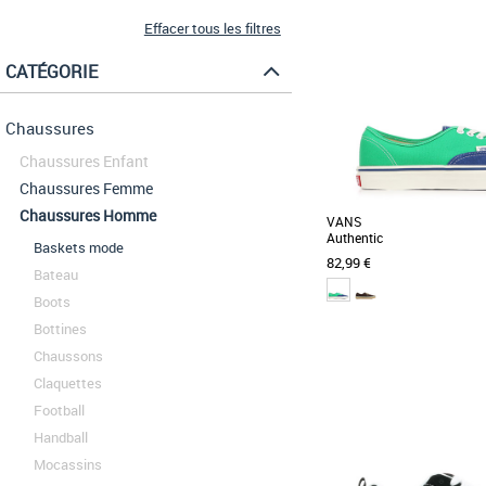
Effacer tous les filtres
CATÉGORIE
Chaussures
Chaussures Enfant
Chaussures Femme
Chaussures Homme
VANS
Authentic
Baskets mode
82,99 €
Bateau
Boots
Bottines
42
44
45
46
Chaussons
Chaussures homme vans
Claquettes
Découvrez les Vans Auth
Football
emblématiques revisitées
hommes adultes, [...]
Handball
Mocassins