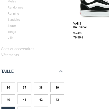
Mules
Randonnée
Running
Sandales
VANS
Skate
Knu Skool
Tongs
90,00 €
79,99 €
Ville
Sacs et accessoires
43
44
45
Vêtements
Chaussures homme vans
Les Knu Skool sont un m
années 90, lorsque les c
étaient plus [...]
TAILLE
36
37
38
39
40
41
42
43