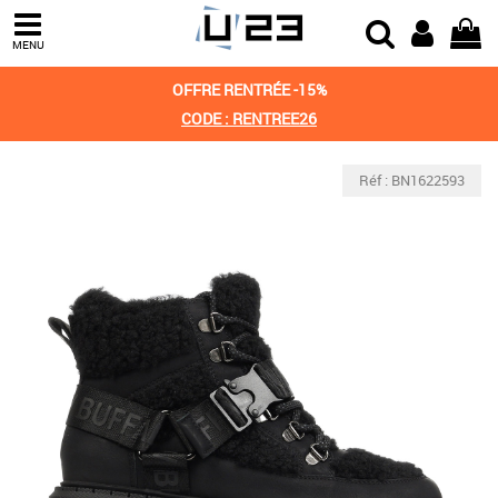
MENU
OFFRE RENTRÉE -15%
CODE : RENTREE26
Réf : BN1622593