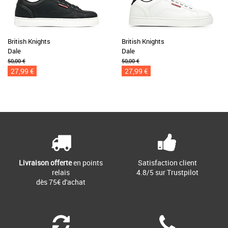
British Knights
British Knights
Dale
Dale
50,00 €
50,00 €
27,99 €
27,99 €
Livraison offerte
en points
Satisfaction client
relais
4.8/5 sur Trustpilot
dès 75€ d'achat