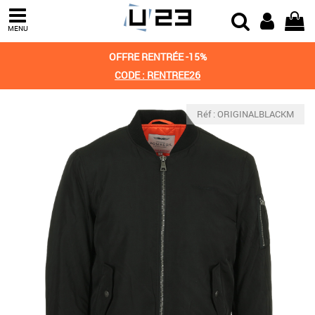
MENU
OFFRE RENTRÉE -15%
CODE : RENTREE26
Réf : ORIGINALBLACKM