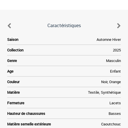
Caractéristiques
9
Saison
Automne Hiver
a
n
Collection
2025
s
s
Genre
Masculin
.
e
Age
Enfant
l
e
Couleur
Noir, Orange
Matière
Textile, Synthétique
Fermeture
Lacets
Hauteur de chaussures
Basses
Matière semelle extérieure
Caoutchouc