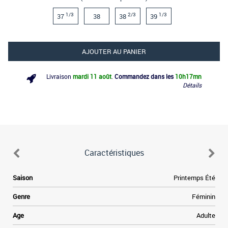
1/3
2/3
1/3
37
38
38
39
AJOUTER AU PANIER
Livraison
mardi 11 août
.
Commandez dans les
10h
17mn
Détails
Caractéristiques
e
Saison
Printemps Été
s
e
Genre
Féminin
s
e
Age
Adulte