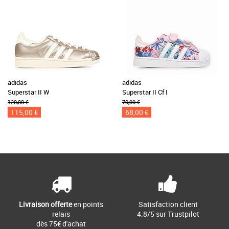
adidas
adidas
Superstar II W
Superstar II Cf I
120,00 €
70,00 €
115,00 €
68,00 €
Livraison offerte
en points
Satisfaction client
relais
4.8/5 sur Trustpilot
dès 75€ d'achat