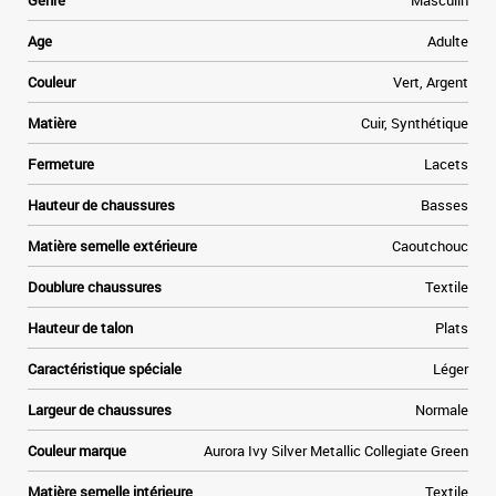
Genre
Masculin
s
e
Age
Adulte
Couleur
Vert, Argent
e
Matière
Cuir, Synthétique
Fermeture
Lacets
r
e
Hauteur de chaussures
Basses
t
Matière semelle extérieure
Caoutchouc
Doublure chaussures
Textile
Hauteur de talon
Plats
Caractéristique spéciale
Léger
Largeur de chaussures
Normale
Couleur marque
Aurora Ivy Silver Metallic Collegiate Green
Matière semelle intérieure
Textile