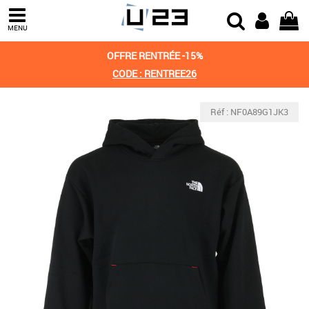
MENU
OFFRE RENTRÉE -15%
CODE : RENTREE26
Réf : NF0A89G1JK3