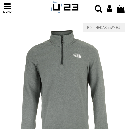
MENU
Réf : NF0A855W4HJ