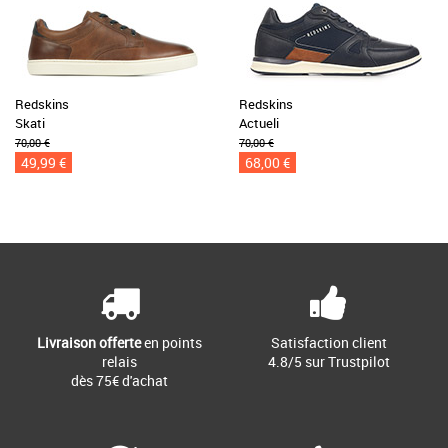
Redskins
Redskins
Skati
Actueli
70,00 €
70,00 €
49,99 €
68,00 €
Livraison offerte
en points
Satisfaction client
relais
4.8/5 sur Trustpilot
dès 75€ d'achat