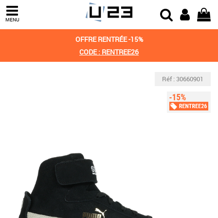
MENU
OFFRE RENTRÉE -15%
CODE : RENTREE26
Réf : 30660901