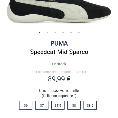
PUMA
Speedcat Mid Sparco
En stock
Prix de vente recommandé :
130,00 €
89,99 €
Choisissez votre taille
(Taille non disponible ?)
36
37
37.5
38
38.5