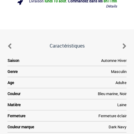
Livraison
lundi 10 août
.
Commandez dans les
8h
11mn
Détails
Caractéristiques
Saison
Automne Hiver
Genre
Masculin
Age
Adulte
Couleur
Bleu marine, Noir
Matière
Laine
Fermeture
Fermeture éclair
Couleur marque
Dark Navy