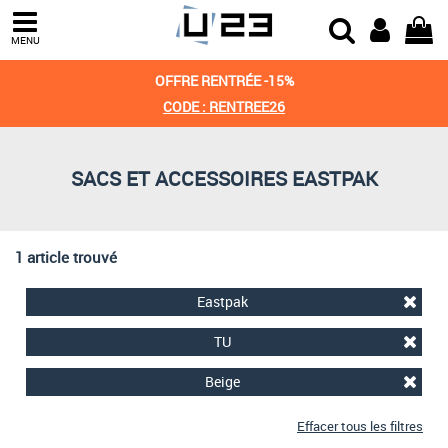
Trier par
MENU
Derniers arrivages
OFFRE RENTRÉE -15%
Prix croissant
CODE : RENTREE26
Prix décroissant
SACS ET ACCESSOIRES EASTPAK
Meilleures remises
1 article trouvé
Eastpak
TU
Beige
Effacer tous les filtres