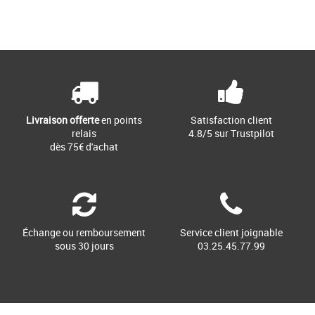
Page
1
/ 1
Sacs et accessoires eastpak
Découvrez le sac à dos Eastpak
Everyday Pak'R, un compagnon idéal
pour vos journées printanières [...]
Livraison offerte
en points
Satisfaction client
relais
4.8/5 sur Trustpilot
dès 75€ d'achat
Échange ou remboursement
Service client joignable
sous 30 jours
03.25.45.77.99