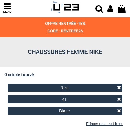
Trier par
MENU
Derniers arrivages
OFFRE RENTRÉE -15%
Prix croissant
CODE : RENTREE26
Prix décroissant
CHAUSSURES FEMME NIKE
Meilleures remises
0 article trouvé
Nike
41
Blanc
Effacer tous les filtres