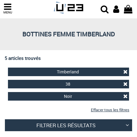
Trier par
MENU
Derniers arrivages
Prix croissant
BOTTINES FEMME TIMBERLAND
Prix décroissant
Meilleures remises
5 articles trouvés
Timberland
38
Noir
Effacer tous les filtres
FILTRER LES RÉSULTATS