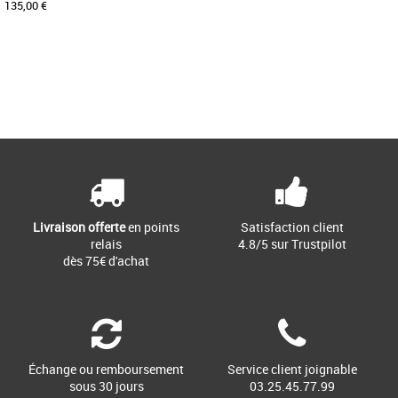
135,00 €
36
38
Page
1
/ 1
Bottines femme timberland
Optez pour le caractère robuste et
décontracté de ces bottes. Elles
possèdent un système à doubles [...]
Livraison offerte
en points
Satisfaction client
relais
4.8/5 sur Trustpilot
dès 75€ d'achat
Échange ou remboursement
Service client joignable
sous 30 jours
03.25.45.77.99