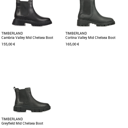
Timberland Leather, la bottine Cambria
conjuguer confort et polyvalence. La
Valley pour femme est un modèle [...]
bottine Chelsea Roxie [...]
TIMBERLAND
TIMBERLAND
Cambria Valley Mid Chelsea Boot
Cortina Valley Mid Chelsea Boot
155,00 €
165,00 €
37
38
39
37
38
40
Bottines femme timberland
Bottines femme timberland
Conçue avec style, la bottine Chelsea
Ces bottines Cortina Valley faciles à
Cambria Valley pour femme est
enfiler et à retirer sont composées de
fabriquée en cuir pleine fleur [...]
matériaux de qualité [...]
TIMBERLAND
Greyfield Mid Chelsea Boot