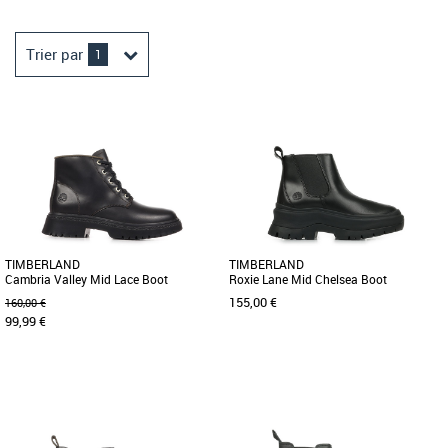
Trier par
1
TIMBERLAND
TIMBERLAND
Cambria Valley Mid Lace Boot
Roxie Lane Mid Chelsea Boot
155,00 €
160,00 €
99,99 €
37
38
38
Bottines femme timberland
Bottines femme timberland
Dotée d’une tige en cuir Premium
Un modèle facile à enfiler, conçu pour