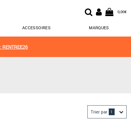
0,00€
ACCESSOIRES
MARQUES
: RENTREE26
Trier par
1
Derniers arrivages