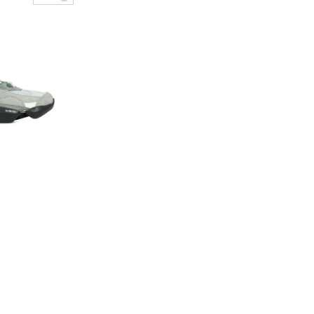
te sneaker combine
ie et confort high-