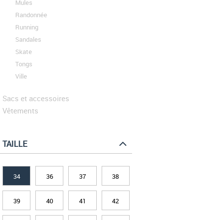
Mules
Randonnée
Running
Sandales
Skate
Tongs
Ville
Sacs et accessoires
Vêtements
TAILLE
34
36
37
38
39
40
41
42