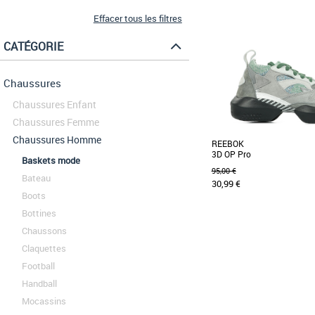
Effacer tous les filtres
CATÉGORIE
Chaussures
Chaussures Enfant
Chaussures Femme
Chaussures Homme
REEBOK
3D OP Pro
Baskets mode
95,00 €
Bateau
30,99 €
Boots
Bottines
34
Chaussons
Baskets homme
Claquettes
Nouveau et original Cet
Football
design de haute technolog
tech. Le modèle [...]
Handball
Mocassins